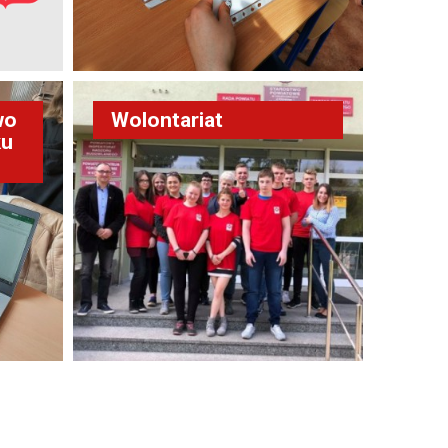
wo
Wolontariat
ku