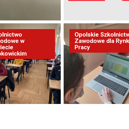
olnictwo
Opolskie Szkolnict
odowe w
Zawodowe dla Ryn
iecie
Pracy
pkowickim