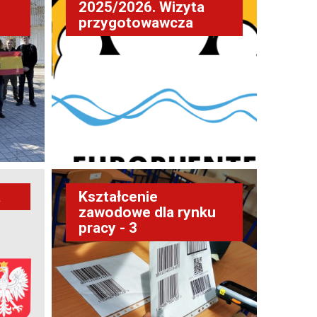
2025/2026. Wizyta
przygotowawcza
a
Kształcenie
zawodowe dla rynku
pracy - 3