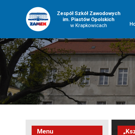
Zespół Szkół Zawodowych
im. Piastów Opolskich
H
w Krapkowicach
Menu
„Ksz