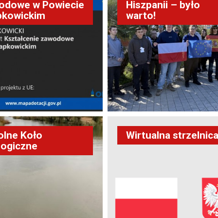
odowe w Powiecie
Hiszpanii – było
pkowickim
warto!
olne Koło
Wirtualna strzelnic
logiczne