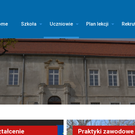
ome
Szkoła
Uczniowie
Plan lekcji
Rekru
tałcenie
Praktyki zawodowe