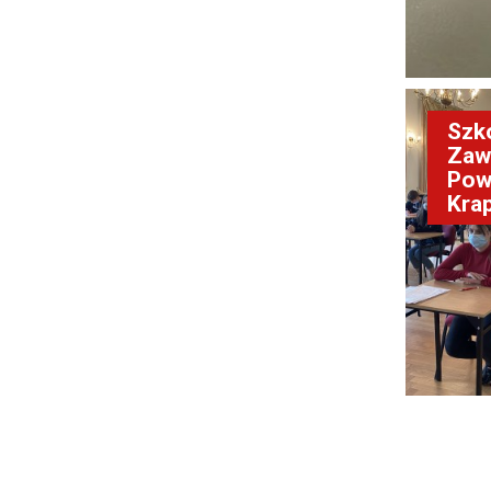
Szk
Zaw
Pow
Kra