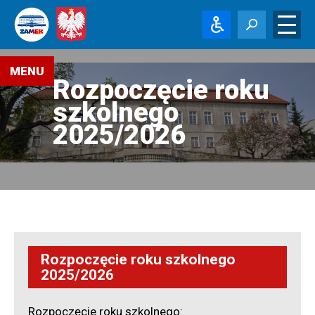
Menu
MENU
Rozpoczęcie roku
Aktualności
szkolnego
Rekrutacja
2025/2026
-
Terminarz
Rekrutacja
-
Procedury
Rekrutacja
-
Typy
szkół
Rozpoczęcie roku szkolnego
2025/2026
Rekrutacja
-
Zawody
i
Rozpoczęcie roku szkolnego: