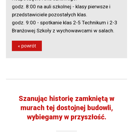
pracodawcy
godz. 8:00 na auli szkolnej - klasy pierwsze i
Rekrutacja
przedstawiciele pozostałych klas.
-
Podania
godz. 9:00 - spotkanie klas 2-5 Technikum i 2-3
Branżowej Szkoły z wychowawcami w salach.
Rekrutacja
-
Elektroniczny
nabór
« powrót
Szanując historię zamkniętą w
murach tej dostojnej budowli,
wybiegamy w przyszłość.