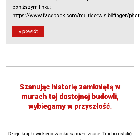
pracodawcy
poniższym linku:
Rekrutacja
https://www.facebook.com/multiserwis.bilfinger/
-
Podania
« powrót
Rekrutacja
-
Elektroniczny
nabór
Szanując historię zamkniętą w
murach tej dostojnej budowli,
wybiegamy w przyszłość.
Dzieje krapkowickiego zamku są mało znane. Trudno ustalić