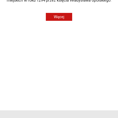
miejskich w roku 1294 przez księcia Władysława opolskiego.
Więcej