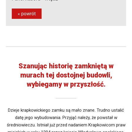
pracodawcy
Rekrutacja
« powrót
-
Podania
Rekrutacja
-
Elektroniczny
nabór
Szanując historię zamkniętą w
murach tej dostojnej budowli,
wybiegamy w przyszłość.
Dzieje krapkowickiego zamku są mało znane. Trudno ustalić
datę jego wybudowania. Przyjąć należy, że powstał w
średniowieczu. Istniał już przed nadaniem Krapkowicom praw