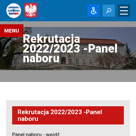
Menu
MENU
Rekrutacja
Aktualności
2022/2023 -Panel
Rekrutacja
naboru
-
Terminarz
Rekrutacja
-
Procedury
Rekrutacja
-
Typy
szkół
Rekrutacja 2022/2023 -Panel
naboru
Rekrutacja
-
Zawody
i
Panel naboru - wejdź