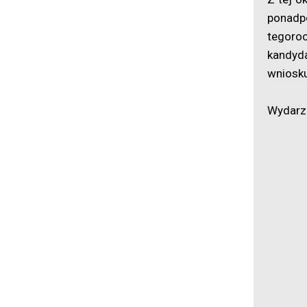
ponadp
tegoro
kandyda
wniosku
Wydarze