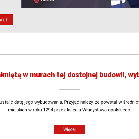
rót
kniętą w murach tej dostojnej budowli, w
stalić datę jego wybudowania. Przyjąć należy, że powstał w średni
miejskich w roku 1294 przez księcia Władysława opolskiego.
Więcej