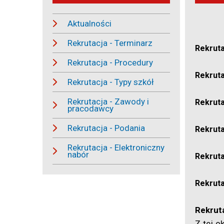
Aktualności
Rekrutacja - Terminarz
Rekrutac
Rekrutacja - Procedury
Rekrutac
Rekrutacja - Typy szkół
Rekrutacja - Zawody i
Rekrutac
pracodawcy
Rekrutacja - Podania
Rekruta
Rekrutacja - Elektroniczny
nabór
Rekrutac
Rekruta
Rekrut
Z tej o