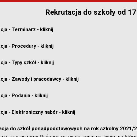
Rekrutacja do szkoły od 17
ja - Terminarz - kliknij
ja - Procedury - kliknij
ja - Typy szkół - kliknij
cja - Zawody i pracodawcy - kliknij
ja - Podania - kliknij
cja - Elektroniczny nabór
- kliknij
acja do szkół ponadpodstawowych na rok szkolny 2021/20
kazji zapraszamy Państwa na wydarzenie na żywo, na który