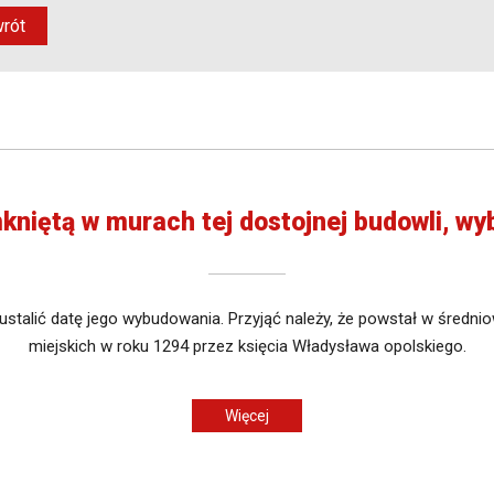
rót
kniętą w murach tej dostojnej budowli, w
stalić datę jego wybudowania. Przyjąć należy, że powstał w średni
miejskich w roku 1294 przez księcia Władysława opolskiego.
Więcej