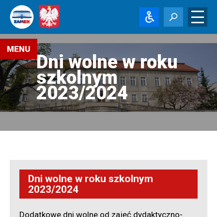
Menu
MENU
Dni wolne w roku
Aktualności
szkolnym
Rekrutacja
2023/2024
-
Terminarz
Rekrutacja
-
Procedury
Rekrutacja
-
Typy
szkół
Dni wolne w roku szkolnym
2023/2024
Rekrutacja
-
Zawody
i
Dodatkowe dni wolne od zajęć dydaktyczno-